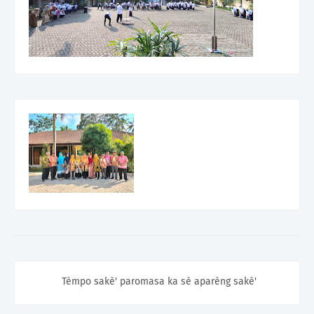
Tèmpo sakè' paromasa ka sè aparèng sakè'