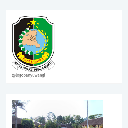
@logobanyuwangi