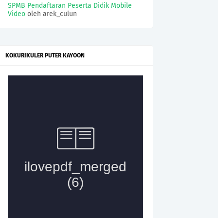
SPMB Pendaftaran Peserta Didik Mobile
Video
oleh arek_culun
KOKURIKULER PUTER KAYOON