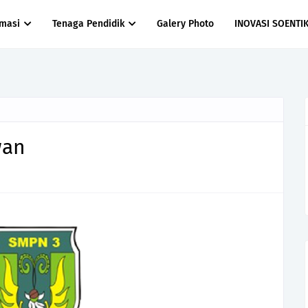
rmasi
Tenaga Pendidik
Galery Photo
INOVASI SOENTI
wan