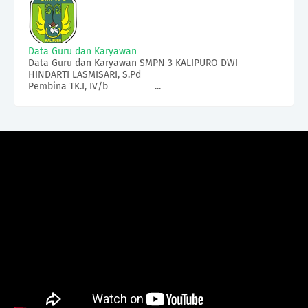
Data Guru dan Karyawan
Data Guru dan Karyawan SMPN 3 KALIPURO DWI
HINDARTI LASMISARI, S.Pd
Pembina TK.I, IV/b ...