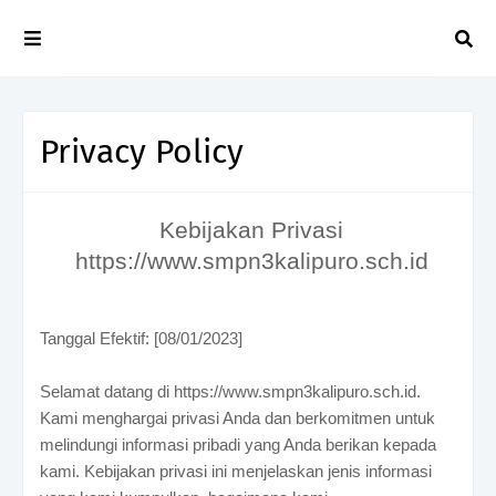
Privacy Policy
Kebijakan Privasi
https://www.smpn3kalipuro.sch.id
Tanggal Efektif: [08/01/2023]
Selamat datang di https://www.smpn3kalipuro.sch.id.
Kami menghargai privasi Anda dan berkomitmen untuk
melindungi informasi pribadi yang Anda berikan kepada
kami. Kebijakan privasi ini menjelaskan jenis informasi