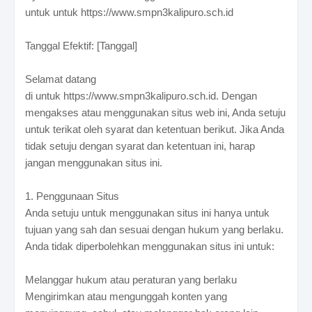
untuk
untuk
https://www.smpn3kalipuro.sch.id
Tanggal Efektif: [Tanggal]
Selamat datang
di
untuk
https://www.smpn3kalipuro.sch.id
. Dengan
mengakses atau menggunakan situs web ini, Anda setuju
untuk terikat oleh syarat dan ketentuan berikut. Jika Anda
tidak setuju dengan syarat dan ketentuan ini, harap
jangan menggunakan situs ini.
1. Penggunaan Situs
Anda setuju untuk menggunakan situs ini hanya untuk
tujuan yang sah dan sesuai dengan hukum yang berlaku.
Anda tidak diperbolehkan menggunakan situs ini untuk:
Melanggar hukum atau peraturan yang berlaku
Mengirimkan atau mengunggah konten yang