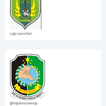
Logo spentikal
@logobanyuwangi