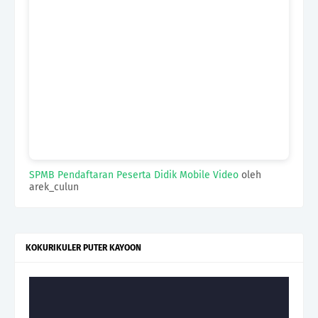
SPMB Pendaftaran Peserta Didik Mobile Video
oleh
arek_culun
KOKURIKULER PUTER KAYOON