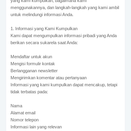
yang kami kumpulkan, bagaimana kami
menggunakannya, dan langkah-langkah yang kami ambil
untuk melindungi informasi Anda.
1. Informasi yang Kami Kumpulkan
Kami dapat mengumpulkan informasi pribadi yang Anda
berikan secara sukarela saat Anda:
Mendaftar untuk akun
Mengisi formulir kontak
Berlangganan newsletter
Mengirimkan komentar atau pertanyaan
Informasi yang kami kumpulkan dapat mencakup, tetapi
tidak terbatas pada:
Nama
Alamat email
Nomor telepon
Informasi lain yang relevan