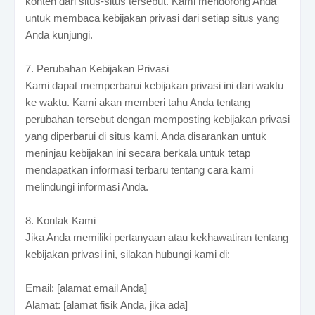
konten dari situs-situs tersebut. Kami mendorong Anda
untuk membaca kebijakan privasi dari setiap situs yang
Anda kunjungi.
7. Perubahan Kebijakan Privasi
Kami dapat memperbarui kebijakan privasi ini dari waktu
ke waktu. Kami akan memberi tahu Anda tentang
perubahan tersebut dengan memposting kebijakan privasi
yang diperbarui di situs kami. Anda disarankan untuk
meninjau kebijakan ini secara berkala untuk tetap
mendapatkan informasi terbaru tentang cara kami
melindungi informasi Anda.
8. Kontak Kami
Jika Anda memiliki pertanyaan atau kekhawatiran tentang
kebijakan privasi ini, silakan hubungi kami di:
Email: [alamat email Anda]
Alamat: [alamat fisik Anda, jika ada]