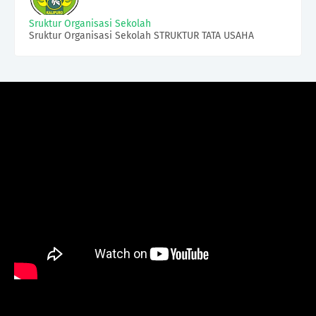
Sruktur Organisasi Sekolah
Sruktur Organisasi Sekolah STRUKTUR TATA USAHA