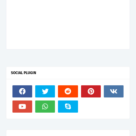
SOCIAL PLUGIN