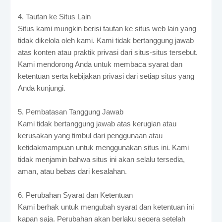
4. Tautan ke Situs Lain
Situs kami mungkin berisi tautan ke situs web lain yang
tidak dikelola oleh kami. Kami tidak bertanggung jawab
atas konten atau praktik privasi dari situs-situs tersebut.
Kami mendorong Anda untuk membaca syarat dan
ketentuan serta kebijakan privasi dari setiap situs yang
Anda kunjungi.
5. Pembatasan Tanggung Jawab
Kami tidak bertanggung jawab atas kerugian atau
kerusakan yang timbul dari penggunaan atau
ketidakmampuan untuk menggunakan situs ini. Kami
tidak menjamin bahwa situs ini akan selalu tersedia,
aman, atau bebas dari kesalahan.
6. Perubahan Syarat dan Ketentuan
Kami berhak untuk mengubah syarat dan ketentuan ini
kapan saja. Perubahan akan berlaku segera setelah