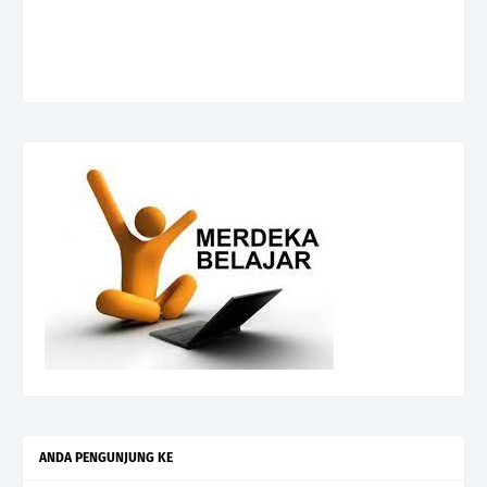
ANDA PENGUNJUNG KE