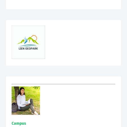
Campus