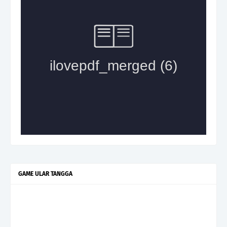
GAME ULAR TANGGA