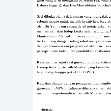
guru yang telah mengikuti pelatihan PM, yait
Bahasa Inggris), dan Eva Mawaddatus Solichah
Sesi dibuka oleh Pak Lukman yang mengajak g
sebuah mouse untuk melatih kreativitas. Kegia
oleh Bu Yani yang secara detail menjelaskan ko
menjadi semakin hidup ketika salah satu guru
Mindset bisa diterapkan jika orang tua di ru
berkembang dengan saling sahut menyahut
mem
dengan menawarkan program refleksi triwula
persepsi demi kelanjutan pendidikan anak-anak
Keseruan berlanjut saat guru-guru dibagi dala
konsep tentang Growth Mindset yang kemudian 
tetap hidup hingga pukul 14.00 WIB.
Kegiatan ditutup dengan penugasan dan pembelaj
guru-guru SMPN 3 Kalipuro diharapkan semaki
mampu menginternalisasi Growth Mindset dala
informasi