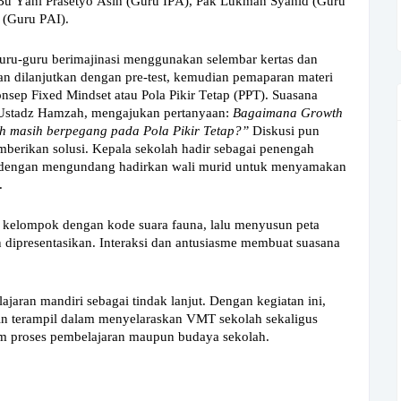
u Bu Yani Prasetyo Asih (Guru IPA), Pak Lukman Syahid (Guru
 (Guru PAI).
uru-guru berimajinasi menggunakan selembar kertas dan
tan dilanjutkan dengan pre-test, kemudian pemaparan materi
nsep Fixed Mindset atau Pola Pikir Tetap (PPT). Suasana
, Ustadz Hamzah, mengajukan pertanyaan:
Bagaimana Growth
mah masih berpegang pada Pola Pikir Tetap?”
Diskusi pun
berikan solusi. Kepala sekolah hadir sebagai penengah
n dengan mengundang hadirkan wali murid untuk menyamakan
.
m kelompok dengan kode suara fauna, lalu menyusun peta
dipresentasikan. Interaksi dan antusiasme membuat suasana
aran mandiri sebagai tindak lanjut. Dengan kegiatan ini,
n terampil dalam menyelaraskan VMT sekolah sekaligus
m proses pembelajaran maupun budaya sekolah.