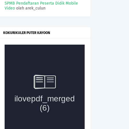
SPMB Pendaftaran Peserta Didik Mobile
Video
oleh arek_culun
KOKURIKULER PUTER KAYOON